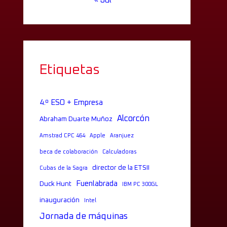
« Jul
Etiquetas
4.º ESO + Empresa
Alcorcón
Abraham Duarte Muñoz
Amstrad CPC 464
Apple
Aranjuez
beca de colaboración
Calculadoras
director de la ETSII
Cubas de la Sagra
Fuenlabrada
Duck Hunt
IBM PC 300GL
inauguración
Intel
Jornada de máquinas