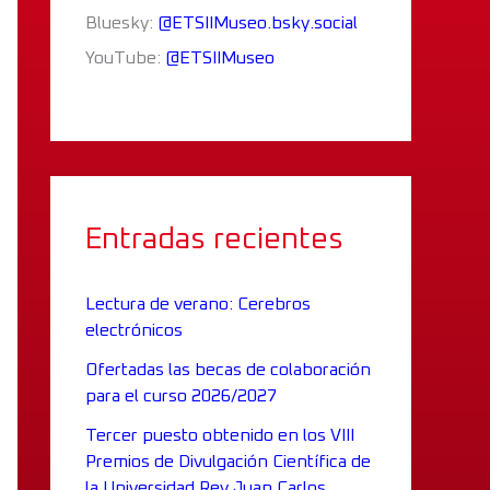
Bluesky:
@ETSIIMuseo.bsky.social
YouTube:
@ETSIIMuseo
Entradas recientes
Lectura de verano: Cerebros
electrónicos
Ofertadas las becas de colaboración
para el curso 2026/2027
Tercer puesto obtenido en los VIII
Premios de Divulgación Científica de
la Universidad Rey Juan Carlos