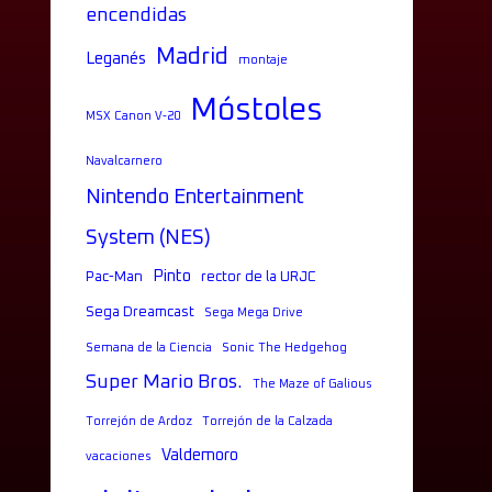
encendidas
Madrid
Leganés
montaje
Móstoles
MSX Canon V-20
Navalcarnero
Nintendo Entertainment
System (NES)
Pinto
Pac-Man
rector de la URJC
Sega Dreamcast
Sega Mega Drive
Semana de la Ciencia
Sonic The Hedgehog
Super Mario Bros.
The Maze of Galious
Torrejón de Ardoz
Torrejón de la Calzada
Valdemoro
vacaciones