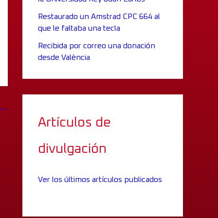
Restaurado un Amstrad CPC 664 al
que le faltaba una tecla
Recibida por correo una donación
desde València
→
Artículos de
divulgación
Ver los últimos artículos publicados