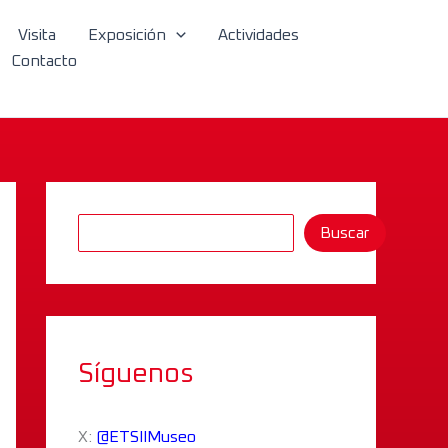
B
Visita
Exposición
Actividades
u
Contacto
s
c
a
r
Buscar
Síguenos
X:
@ETSIIMuseo