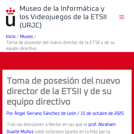
Ir
B
Museo de la Informática y
al
u
los Videojuegos de la ETSII
contenido
s
(URJC)
c
Inicio
Museo
a
Toma de posesión del nuevo director de la ETSII y de su
r
equipo directivo
Toma de posesión del nuevo
director de la ETSII y de su
equipo directivo
Por
Ángel Serrano Sánchez de León
/
15 de octubre de 2025
Tras las elecciones a Rector en las que el
prof. Abraham
Duarte Muñoz
salió victorioso (quinto en la foto por la