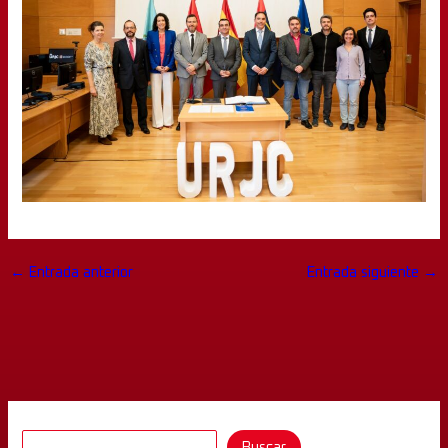
←
Entrada anterior
Entrada siguiente
→
Buscar