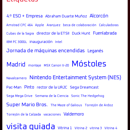
Alcorcón
4.º ESO + Empresa
Abraham Duarte Muñoz
Amstrad CPC 464
Apple
Aranjuez
beca de colaboración
Calculadoras
Fuenlabrada
director de la ETSII
Duck Hunt
Cubas de la Sagra
inauguración
IBM PC 300GL
Intel
Jornada de máquinas encendidas
Leganés
Móstoles
Madrid
montaje
MSX Canon V-20
Nintendo Entertainment System (NES)
Navalcarnero
Pinto
Pac-Man
rector de la URJC
Sega Dreamcast
Sega Mega Drive
Semana de la Ciencia
Sonic The Hedgehog
Super Mario Bros.
The Maze of Galious
Torrejón de Ardoz
Valdemoro
Torrejón de la Calzada
vacaciones
visita guiada
Vitrina 1
Vitrina 2
vitrina 3
Vitrina 4