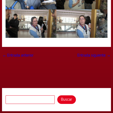
←
Entrada anterior
Entrada siguiente
→
Buscar