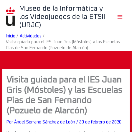
Ir
B
Museo de la Informática y
al
u
los Videojuegos de la ETSII
contenido
s
(URJC)
c
Inicio
Actividades
a
Visita guiada para el IES Juan Gris (Móstoles) y las Escuelas
r
Pías de San Fernando (Pozuelo de Alarcón)
Visita guiada para el IES Juan
Gris (Móstoles) y las Escuelas
Pías de San Fernando
(Pozuelo de Alarcón)
Por
Ángel Serrano Sánchez de León
/
20 de febrero de 2026