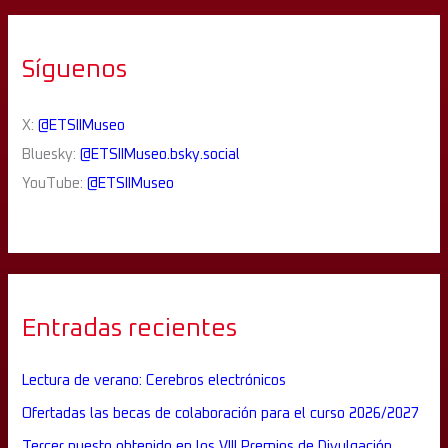
Síguenos
X:
@ETSIIMuseo
Bluesky:
@ETSIIMuseo.bsky.social
YouTube:
@ETSIIMuseo
Entradas recientes
Lectura de verano: Cerebros electrónicos
Ofertadas las becas de colaboración para el curso 2026/2027
Tercer puesto obtenido en los VIII Premios de Divulgación