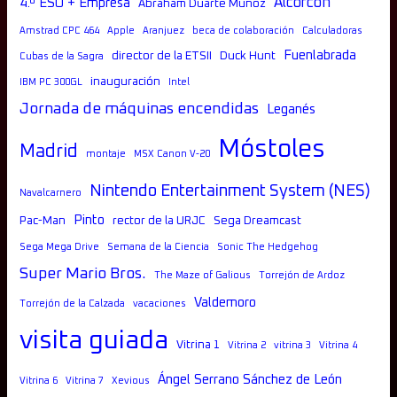
Alcorcón
4.º ESO + Empresa
Abraham Duarte Muñoz
Amstrad CPC 464
Apple
Aranjuez
beca de colaboración
Calculadoras
Fuenlabrada
director de la ETSII
Duck Hunt
Cubas de la Sagra
inauguración
IBM PC 300GL
Intel
Jornada de máquinas encendidas
Leganés
Móstoles
Madrid
montaje
MSX Canon V-20
Nintendo Entertainment System (NES)
Navalcarnero
Pinto
Pac-Man
rector de la URJC
Sega Dreamcast
Sega Mega Drive
Semana de la Ciencia
Sonic The Hedgehog
Super Mario Bros.
The Maze of Galious
Torrejón de Ardoz
Valdemoro
Torrejón de la Calzada
vacaciones
visita guiada
Vitrina 1
Vitrina 2
vitrina 3
Vitrina 4
Ángel Serrano Sánchez de León
Vitrina 6
Vitrina 7
Xevious