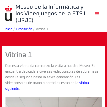
Ir
B
Museo de la Informática y
al
u
los Videojuegos de la ETSII
contenido
s
(URJC)
c
Inicio
Exposición
Vitrina 1
a
r
Vitrina 1
Con esta vitrina da comienzo la visita a nuestro Museo. Se
encuentra dedicada a diversas videoconsolas de sobremesa
desde la segunda hasta la sexta generación. Las
videoconsolas de mano o portátiles están en la
vitrina
siguiente
.