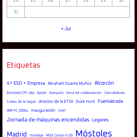
24
25
26
27
28
29
30
31
« Jul
Etiquetas
Alcorcón
4.º ESO + Empresa
Abraham Duarte Muñoz
Amstrad CPC 464
Apple
Aranjuez
beca de colaboración
Calculadoras
Fuenlabrada
director de la ETSII
Duck Hunt
Cubas de la Sagra
inauguración
IBM PC 300GL
Intel
Jornada de máquinas encendidas
Leganés
Móstoles
Madrid
montaje
MSX Canon V-20