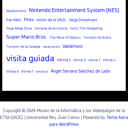
Nintendo Entertainment System (NES)
Navalcarnero
Pinto
Pac-Man
rector de la URJC
Sega Dreamcast
Sega Mega Drive
Semana de la Ciencia
Sonic The Hedgehog
Super Mario Bros.
The Maze of Galious
Torrejón de Ardoz
Valdemoro
Torrejón de la Calzada
vacaciones
visita guiada
Vitrina 1
Vitrina 2
vitrina 3
Vitrina 4
Ángel Serrano Sánchez de León
Vitrina 6
Vitrina 7
Xevious
Copyright © 2026 Museo de la Informática y los Videojuegos de la
ETSII (URJC) | Universidad Rey Juan Carlos | Powered by
Tema Astra
para WordPress