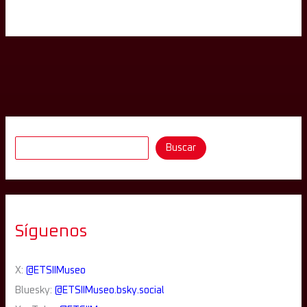
Buscar
Síguenos
X:
@ETSIIMuseo
Bluesky:
@ETSIIMuseo.bsky.social