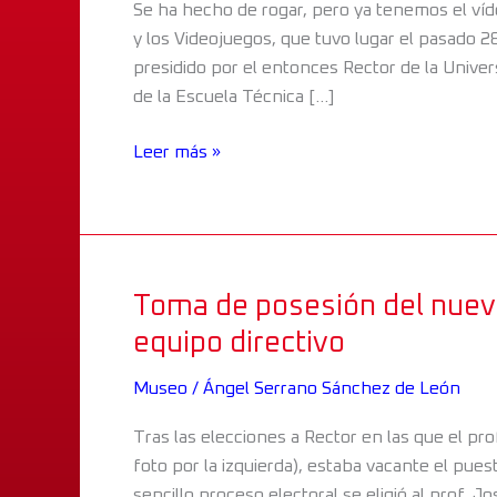
Se ha hecho de rogar, pero ya tenemos el víd
nuestro
y los Videojuegos, que tuvo lugar el pasado
Museo
presidido por el entonces Rector de la Univer
de la Escuela Técnica […]
Leer más »
Toma de posesión del nuevo 
Toma
de
equipo directivo
posesión
del
Museo
/
Ángel Serrano Sánchez de León
nuevo
Tras las elecciones a Rector en las que el pr
director
foto por la izquierda), estaba vacante el pues
de
sencillo proceso electoral se eligió al prof. 