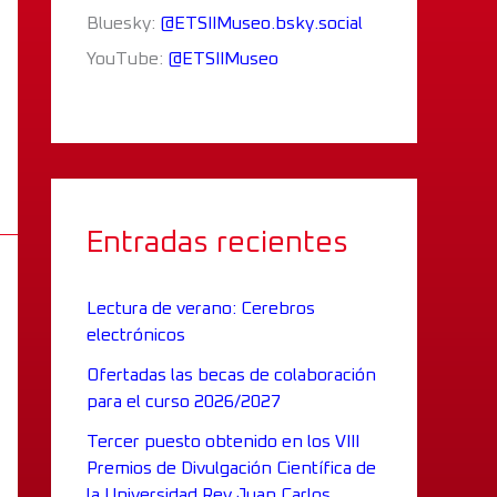
Bluesky:
@ETSIIMuseo.bsky.social
YouTube:
@ETSIIMuseo
Entradas recientes
Lectura de verano: Cerebros
electrónicos
Ofertadas las becas de colaboración
para el curso 2026/2027
Tercer puesto obtenido en los VIII
Premios de Divulgación Científica de
la Universidad Rey Juan Carlos