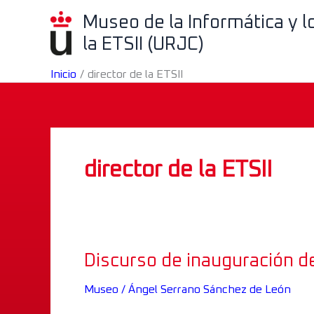
Ir
Museo de la Informática y 
al
la ETSII (URJC)
contenido
Inicio
director de la ETSII
director de la ETSII
Discurso de inauguración 
Discurso
de
Museo
/
Ángel Serrano Sánchez de León
inauguración
de