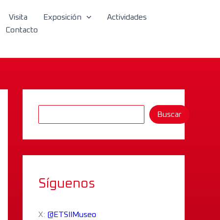
B
Visita
Exposición
Actividades
u
Contacto
s
c
a
r
Buscar
Síguenos
X:
@ETSIIMuseo