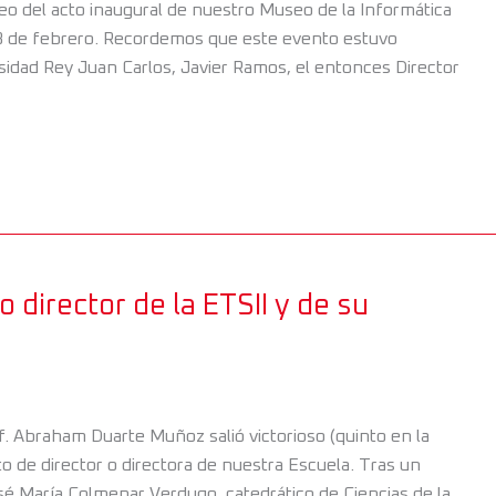
eo del acto inaugural de nuestro Museo de la Informática
 28 de febrero. Recordemos que este evento estuvo
sidad Rey Juan Carlos, Javier Ramos, el entonces Director
director de la ETSII y de su
of. Abraham Duarte Muñoz salió victorioso (quinto en la
to de director o directora de nuestra Escuela. Tras un
José María Colmenar Verdugo, catedrático de Ciencias de la