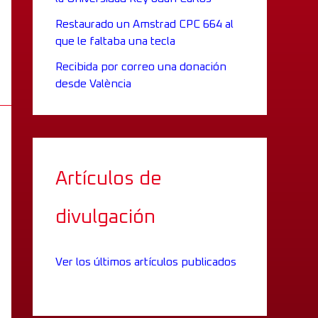
Restaurado un Amstrad CPC 664 al
que le faltaba una tecla
Recibida por correo una donación
desde València
Artículos de
divulgación
Ver los últimos artículos publicados