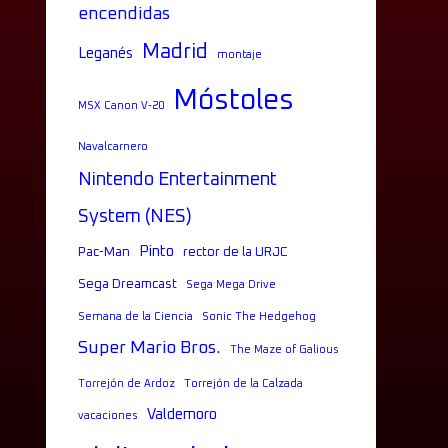
encendidas
Madrid
Leganés
montaje
Móstoles
MSX Canon V-20
Navalcarnero
Nintendo Entertainment
System (NES)
Pinto
Pac-Man
rector de la URJC
Sega Dreamcast
Sega Mega Drive
Semana de la Ciencia
Sonic The Hedgehog
Super Mario Bros.
The Maze of Galious
Torrejón de Ardoz
Torrejón de la Calzada
Valdemoro
vacaciones