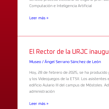
la
Computación e Inteligencia Artificial
ETSII
y
Leer más »
de
su
equipo
directivo
El Rector de la URJC inaug
El
Rector
Museo
/
Ángel Serrano Sánchez de León
de
la
Hoy, 28 de febrero de 2025, se ha producido p
URJC
y los Videojuegos de la ETSII. Los asistentes
inaugura
edificio Aulario III del campus de Móstoles. 
nuestro
administración
Museo
Leer más »