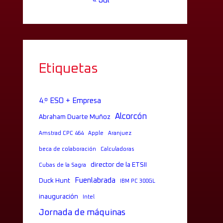
« Jul
Etiquetas
4.º ESO + Empresa
Alcorcón
Abraham Duarte Muñoz
Amstrad CPC 464
Apple
Aranjuez
beca de colaboración
Calculadoras
director de la ETSII
Cubas de la Sagra
Fuenlabrada
Duck Hunt
IBM PC 300GL
inauguración
Intel
Jornada de máquinas