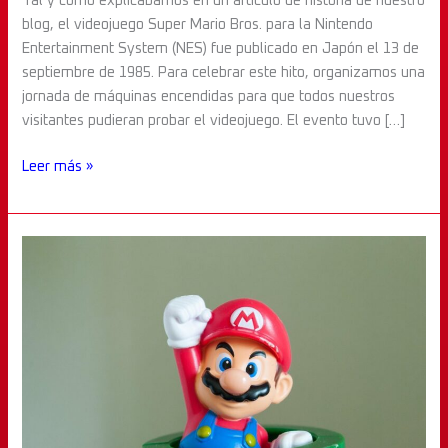
Tal y como explicábamos en un artículo de historia de nuestro
Super
blog, el videojuego Super Mario Bros. para la Nintendo
Mario
Entertainment System (NES) fue publicado en Japón el 13 de
Bros.
septiembre de 1985. Para celebrar este hito, organizamos una
para
jornada de máquinas encendidas para que todos nuestros
la
visitantes pudieran probar el videojuego. El evento tuvo […]
NES
Leer más »
Super
Mario
Bros.
de
la
NES
cumple
40
años