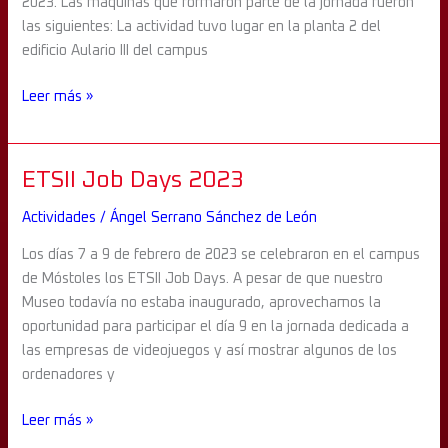
2023. Las máquinas que formaron parte de la jornada fueron
Ciencia
las siguientes: La actividad tuvo lugar en la planta 2 del
2023
edificio Aulario III del campus
Leer más »
ETSII
ETSII Job Days 2023
Job
Actividades
/
Ángel Serrano Sánchez de León
Days
2023
Los días 7 a 9 de febrero de 2023 se celebraron en el campus
de Móstoles los ETSII Job Days. A pesar de que nuestro
Museo todavía no estaba inaugurado, aprovechamos la
oportunidad para participar el día 9 en la jornada dedicada a
las empresas de videojuegos y así mostrar algunos de los
ordenadores y
Leer más »