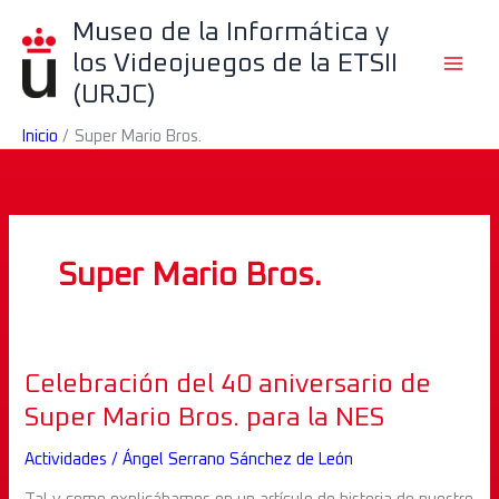
Ir
B
Museo de la Informática y
al
u
los Videojuegos de la ETSII
contenido
s
(URJC)
c
Inicio
Super Mario Bros.
a
r
Super Mario Bros.
Celebración
Celebración del 40 aniversario de
del
Super Mario Bros. para la NES
40
Actividades
/
Ángel Serrano Sánchez de León
aniversario
de