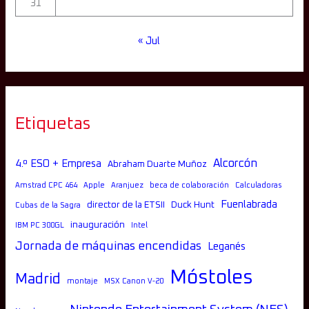
31
« Jul
Etiquetas
Alcorcón
4.º ESO + Empresa
Abraham Duarte Muñoz
Amstrad CPC 464
Apple
Aranjuez
beca de colaboración
Calculadoras
Fuenlabrada
director de la ETSII
Duck Hunt
Cubas de la Sagra
inauguración
IBM PC 300GL
Intel
Jornada de máquinas encendidas
Leganés
Móstoles
Madrid
montaje
MSX Canon V-20