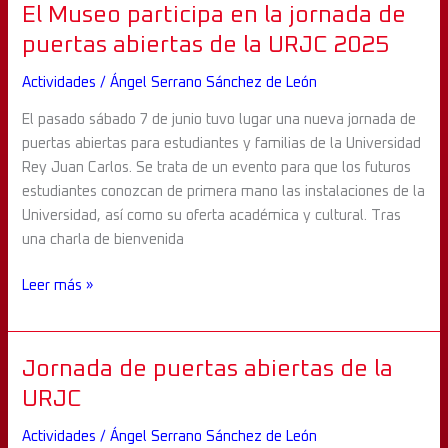
El
El Museo participa en la jornada de
Museo
puertas abiertas de la URJC 2025
participa
Actividades
/
Ángel Serrano Sánchez de León
en
la
El pasado sábado 7 de junio tuvo lugar una nueva jornada de
jornada
puertas abiertas para estudiantes y familias de la Universidad
de
Rey Juan Carlos. Se trata de un evento para que los futuros
puertas
estudiantes conozcan de primera mano las instalaciones de la
abiertas
Universidad, así como su oferta académica y cultural. Tras
de
una charla de bienvenida
la
URJC
Leer más »
2025
Jornada
Jornada de puertas abiertas de la
de
URJC
puertas
Actividades
/
Ángel Serrano Sánchez de León
abiertas