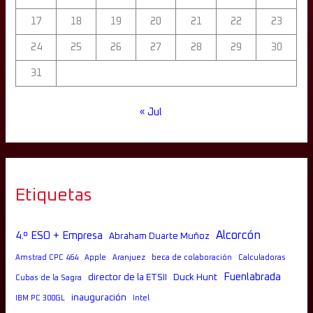
17
18
19
20
21
22
23
24
25
26
27
28
29
30
31
« Jul
Etiquetas
Alcorcón
4.º ESO + Empresa
Abraham Duarte Muñoz
Amstrad CPC 464
Apple
Aranjuez
beca de colaboración
Calculadoras
Fuenlabrada
director de la ETSII
Duck Hunt
Cubas de la Sagra
inauguración
IBM PC 300GL
Intel