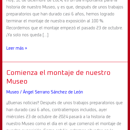
Hoy, 12 de diciembre de 2024, es un día importante para la
alcanza
historia de nuestro Museo, y es que, después de unos trabajos
el
preparatorios que han durado casi 6 años, hemos logrado
100
terminar el montaje de nuestra exposición al 100 %.
%
Recordemos que el montaje empezó el pasado 23 de octubre.
¡Ya solo nos queda […]
Leer más »
Comienza
Comienza el montaje de nuestro
el
Museo
montaje
Museo
/
Ángel Serrano Sánchez de León
de
nuestro
¡¡Buenas noticias!! Después de unos trabajos preparatorios que
Museo
han durado casi 6 años, contratiempos incluidos, ayer
miércoles 23 de octubre de 2024 pasará a la historia de
nuestro Museo como el día en el que comenzó el montaje de