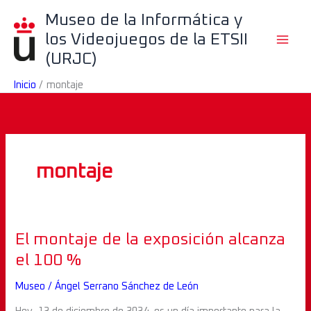
Ir
B
Museo de la Informática y
al
u
los Videojuegos de la ETSII
contenido
s
(URJC)
c
Inicio
montaje
a
r
montaje
El
El montaje de la exposición alcanza
montaje
el 100 %
de
Museo
/
Ángel Serrano Sánchez de León
la
exposición