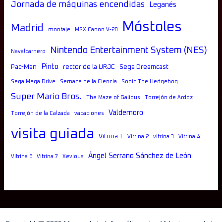
Jornada de máquinas encendidas
Leganés
Móstoles
Madrid
montaje
MSX Canon V-20
Nintendo Entertainment System (NES)
Navalcarnero
Pinto
Pac-Man
rector de la URJC
Sega Dreamcast
Sega Mega Drive
Semana de la Ciencia
Sonic The Hedgehog
Super Mario Bros.
The Maze of Galious
Torrejón de Ardoz
Valdemoro
Torrejón de la Calzada
vacaciones
visita guiada
Vitrina 1
Vitrina 2
vitrina 3
Vitrina 4
Ángel Serrano Sánchez de León
Vitrina 6
Vitrina 7
Xevious