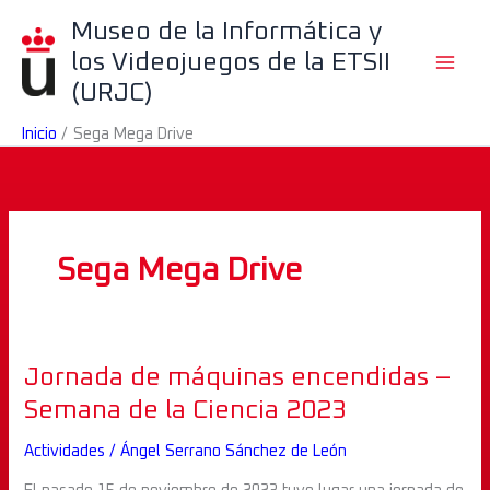
Ir
B
Museo de la Informática y
al
u
los Videojuegos de la ETSII
contenido
s
(URJC)
c
Inicio
Sega Mega Drive
a
r
Sega Mega Drive
Jornada
Jornada de máquinas encendidas –
de
Semana de la Ciencia 2023
máquinas
Actividades
/
Ángel Serrano Sánchez de León
encendidas
–