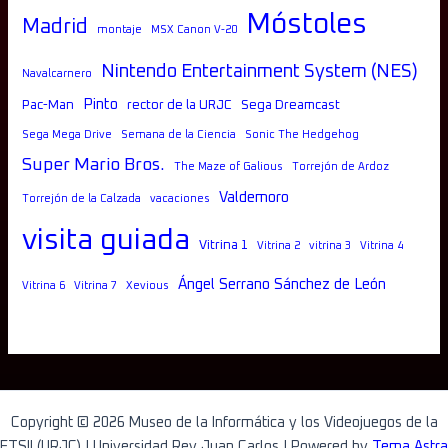
Móstoles
Madrid
montaje
MSX Canon V-20
Nintendo Entertainment System (NES)
Navalcarnero
Pinto
Pac-Man
rector de la URJC
Sega Dreamcast
Sega Mega Drive
Semana de la Ciencia
Sonic The Hedgehog
Super Mario Bros.
The Maze of Galious
Torrejón de Ardoz
Valdemoro
Torrejón de la Calzada
vacaciones
visita guiada
Vitrina 1
Vitrina 2
vitrina 3
Vitrina 4
Ángel Serrano Sánchez de León
Vitrina 6
Vitrina 7
Xevious
Copyright © 2026 Museo de la Informática y los Videojuegos de la
ETSII (URJC) | Universidad Rey Juan Carlos | Powered by
Tema Astra