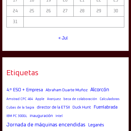
17
18
19
20
21
22
23
24
25
26
27
28
29
30
31
« Jul
Etiquetas
Alcorcón
4.º ESO + Empresa
Abraham Duarte Muñoz
Amstrad CPC 464
Apple
Aranjuez
beca de colaboración
Calculadoras
Fuenlabrada
director de la ETSII
Duck Hunt
Cubas de la Sagra
inauguración
IBM PC 300GL
Intel
Jornada de máquinas encendidas
Leganés