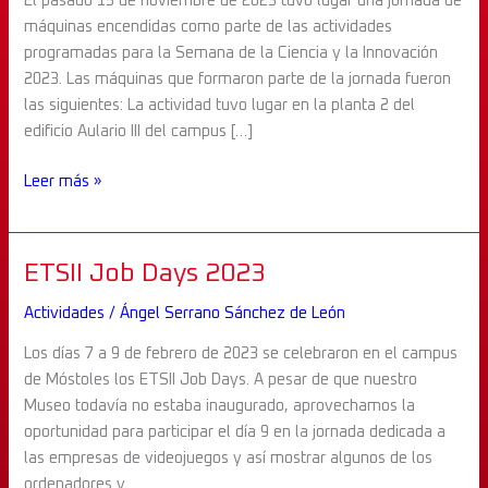
El pasado 15 de noviembre de 2023 tuvo lugar una jornada de
Semana
máquinas encendidas como parte de las actividades
de
programadas para la Semana de la Ciencia y la Innovación
la
2023. Las máquinas que formaron parte de la jornada fueron
Ciencia
las siguientes: La actividad tuvo lugar en la planta 2 del
2023
edificio Aulario III del campus […]
Leer más »
ETSII
ETSII Job Days 2023
Job
Actividades
/
Ángel Serrano Sánchez de León
Days
2023
Los días 7 a 9 de febrero de 2023 se celebraron en el campus
de Móstoles los ETSII Job Days. A pesar de que nuestro
Museo todavía no estaba inaugurado, aprovechamos la
oportunidad para participar el día 9 en la jornada dedicada a
las empresas de videojuegos y así mostrar algunos de los
ordenadores y