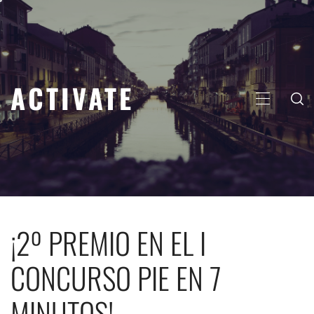
Saltar
al
contenido
ACTIVATE
MENÚ
PRINCIP
¡2º PREMIO EN EL I
CONCURSO PIE EN 7
MINUTOS!