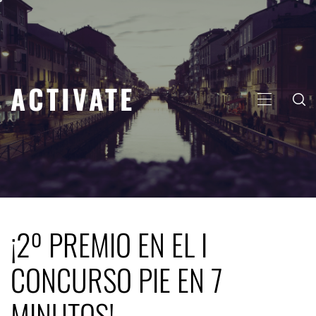
Saltar
al
contenido
ACTIVATE
MENÚ
PRINCIP
¡2º PREMIO EN EL I
CONCURSO PIE EN 7
MINUTOS!