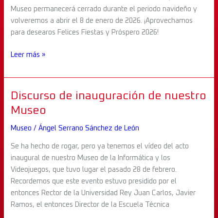
Museo permanecerá cerrado durante el periodo navideño y
volveremos a abrir el 8 de enero de 2026. ¡Aprovechamos
para desearos Felices Fiestas y Próspero 2026!
Leer más »
Discurso
Discurso de inauguración de nuestro
de
Museo
inauguración
Museo
/
Ángel Serrano Sánchez de León
de
nuestro
Se ha hecho de rogar, pero ya tenemos el vídeo del acto
Museo
inaugural de nuestro Museo de la Informática y los
Videojuegos, que tuvo lugar el pasado 28 de febrero.
Recordemos que este evento estuvo presidido por el
entonces Rector de la Universidad Rey Juan Carlos, Javier
Ramos, el entonces Director de la Escuela Técnica