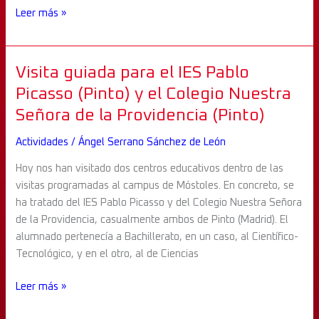
Leer más »
Visita
Visita guiada para el IES Pablo
guiada
Picasso (Pinto) y el Colegio Nuestra
para
Señora de la Providencia (Pinto)
el
IES
Actividades
/
Ángel Serrano Sánchez de León
Pablo
Hoy nos han visitado dos centros educativos dentro de las
Picasso
visitas programadas al campus de Móstoles. En concreto, se
(Pinto)
ha tratado del IES Pablo Picasso y del Colegio Nuestra Señora
y
de la Providencia, casualmente ambos de Pinto (Madrid). El
el
alumnado pertenecía a Bachillerato, en un caso, al Científico-
Colegio
Tecnológico, y en el otro, al de Ciencias
Nuestra
Señora
Leer más »
de
la