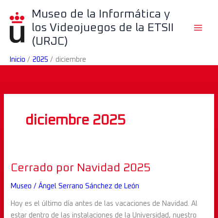
Ir
B
Museo de la Informática y
al
u
los Videojuegos de la ETSII
contenido
s
(URJC)
c
Inicio
2025
diciembre
a
r
diciembre 2025
Cerrado
Cerrado por Navidad 2025
por
Museo
/
Ángel Serrano Sánchez de León
Navidad
2025
Hoy es el último día antes de las vacaciones de Navidad. Al
estar dentro de las instalaciones de la Universidad, nuestro