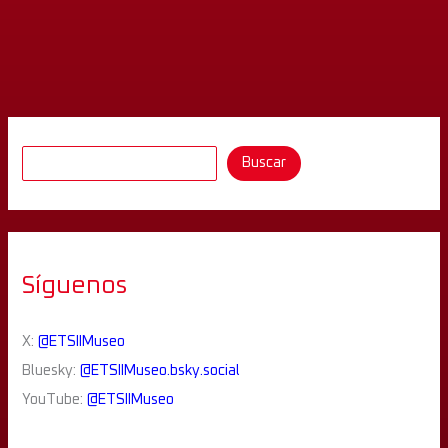
Providencia
(Pinto)
Buscar
Síguenos
X:
@ETSIIMuseo
Bluesky:
@ETSIIMuseo.bsky.social
YouTube:
@ETSIIMuseo