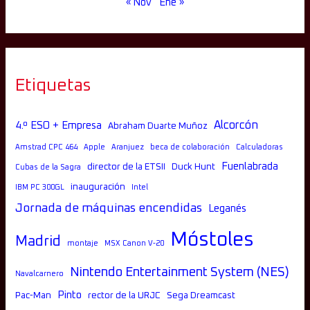
« Nov
Ene »
Etiquetas
Alcorcón
4.º ESO + Empresa
Abraham Duarte Muñoz
Amstrad CPC 464
Apple
Aranjuez
beca de colaboración
Calculadoras
Fuenlabrada
director de la ETSII
Duck Hunt
Cubas de la Sagra
inauguración
IBM PC 300GL
Intel
Jornada de máquinas encendidas
Leganés
Móstoles
Madrid
montaje
MSX Canon V-20
Nintendo Entertainment System (NES)
Navalcarnero
Pinto
Pac-Man
rector de la URJC
Sega Dreamcast