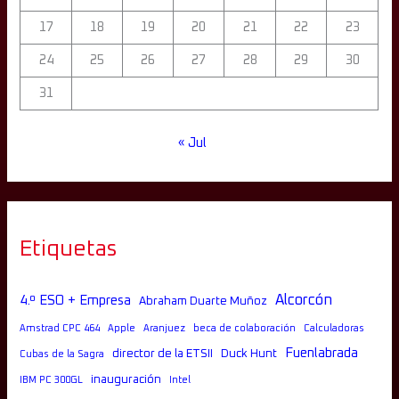
17
18
19
20
21
22
23
24
25
26
27
28
29
30
31
« Jul
Etiquetas
Alcorcón
4.º ESO + Empresa
Abraham Duarte Muñoz
Amstrad CPC 464
Apple
Aranjuez
beca de colaboración
Calculadoras
Fuenlabrada
director de la ETSII
Duck Hunt
Cubas de la Sagra
inauguración
IBM PC 300GL
Intel