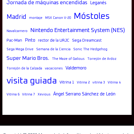
Jornada de máquinas encendidas
Leganés
Móstoles
Madrid
montaje
MSX Canon V-20
Nintendo Entertainment System (NES)
Navalcarnero
Pinto
Pac-Man
rector de la URJC
Sega Dreamcast
Sega Mega Drive
Semana de la Ciencia
Sonic The Hedgehog
Super Mario Bros.
The Maze of Galious
Torrejón de Ardoz
Valdemoro
Torrejón de la Calzada
vacaciones
visita guiada
Vitrina 1
Vitrina 2
vitrina 3
Vitrina 4
Ángel Serrano Sánchez de León
Vitrina 6
Vitrina 7
Xevious