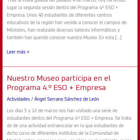
Tras la visita guiada del pasado 4 de marzo, hoy ha tenido
ESO
lugar la segunda sesión dentro del Programa 4.º ESO +
+
Empresa. Unos 40 estudiantes de diferentes centros
Empresa
educativos de la región han venido a conocer el campus de
Móstoles, han realizado diversos talleres informáticos y
también han querido conocer nuestro Museo. En esta […]
Leer más »
Nuestro
Nuestro Museo participa en el
Museo
Programa 4.º ESO + Empresa
participa
Actividades
/
Ángel Serrano Sánchez de León
en
el
Los días 5 y 12 de marzo nos han visitado una serie de
Programa
estudiantes dentro del Programa 4.º ESO + Empresa. Se trata
4.º
de de una actividad extraescolar en la que estudiantes de
ESO
dicho curso de diferentes institutos de la Comunidad de
+