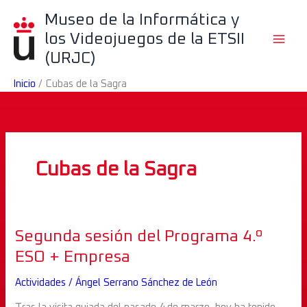
Ir
B
Museo de la Informática y
al
u
los Videojuegos de la ETSII
contenido
s
(URJC)
c
Inicio
Cubas de la Sagra
a
r
Cubas de la Sagra
Segunda
Segunda sesión del Programa 4.º
sesión
ESO + Empresa
del
Actividades
/
Ángel Serrano Sánchez de León
Programa
4.º