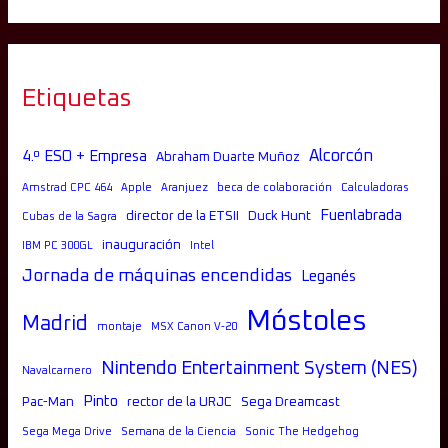
Etiquetas
Alcorcón
4.º ESO + Empresa
Abraham Duarte Muñoz
Amstrad CPC 464
Apple
Aranjuez
beca de colaboración
Calculadoras
Fuenlabrada
director de la ETSII
Duck Hunt
Cubas de la Sagra
inauguración
IBM PC 300GL
Intel
Jornada de máquinas encendidas
Leganés
Móstoles
Madrid
montaje
MSX Canon V-20
Nintendo Entertainment System (NES)
Navalcarnero
Pinto
Pac-Man
rector de la URJC
Sega Dreamcast
Sega Mega Drive
Semana de la Ciencia
Sonic The Hedgehog