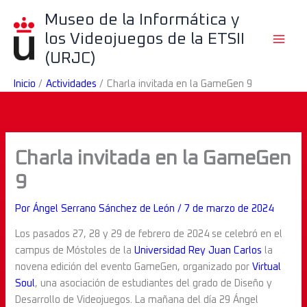
Ir
B
Museo de la Informática y
al
u
los Videojuegos de la ETSII
contenido
s
(URJC)
c
Inicio
Actividades
Charla invitada en la GameGen 9
a
r
Charla invitada en la GameGen
9
Por
Ángel Serrano Sánchez de León
/
7 de marzo de 2024
Los pasados 27, 28 y 29 de febrero de 2024 se celebró en el
campus de Móstoles de la
Universidad Rey Juan Carlos
la
novena edición del evento GameGen, organizado por
Virtual
Soul
, una asociación de estudiantes del grado de Diseño y
Desarrollo de Videojuegos. La mañana del día 29 Ángel