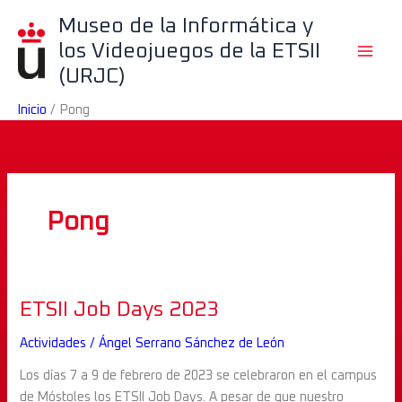
Ir
B
Museo de la Informática y
al
u
los Videojuegos de la ETSII
contenido
s
(URJC)
c
Inicio
Pong
a
r
Pong
ETSII
ETSII Job Days 2023
Job
Actividades
/
Ángel Serrano Sánchez de León
Days
2023
Los días 7 a 9 de febrero de 2023 se celebraron en el campus
de Móstoles los ETSII Job Days. A pesar de que nuestro