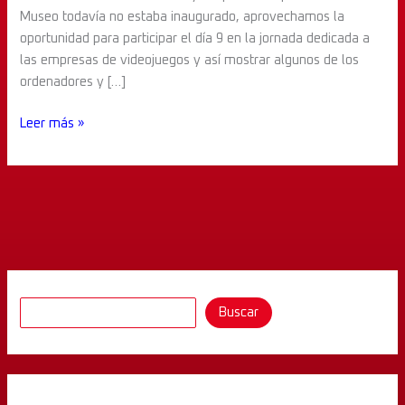
Museo todavía no estaba inaugurado, aprovechamos la
oportunidad para participar el día 9 en la jornada dedicada a
las empresas de videojuegos y así mostrar algunos de los
ordenadores y […]
Leer más »
Buscar