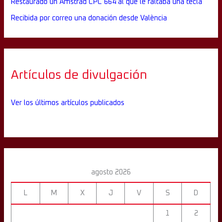
Restaurado un Amstrad CPC 664 al que le faltaba una tecla
Recibida por correo una donación desde València
Artículos de divulgación
Ver los últimos artículos publicados
agosto 2026
L
M
X
J
V
S
D
1
2