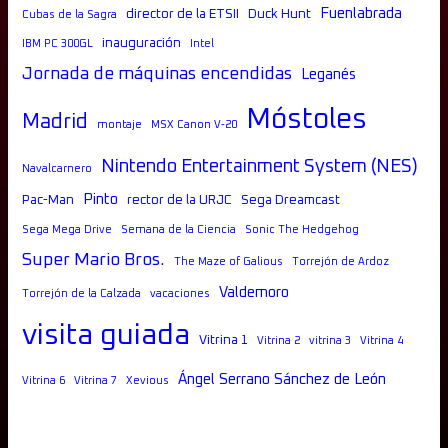
Fuenlabrada
director de la ETSII
Duck Hunt
Cubas de la Sagra
inauguración
IBM PC 300GL
Intel
Jornada de máquinas encendidas
Leganés
Móstoles
Madrid
montaje
MSX Canon V-20
Nintendo Entertainment System (NES)
Navalcarnero
Pinto
Pac-Man
rector de la URJC
Sega Dreamcast
Sega Mega Drive
Semana de la Ciencia
Sonic The Hedgehog
Super Mario Bros.
The Maze of Galious
Torrejón de Ardoz
Valdemoro
Torrejón de la Calzada
vacaciones
visita guiada
Vitrina 1
Vitrina 2
vitrina 3
Vitrina 4
Ángel Serrano Sánchez de León
Vitrina 6
Vitrina 7
Xevious