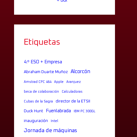
« Jul
Etiquetas
4.º ESO + Empresa
Alcorcón
Abraham Duarte Muñoz
Amstrad CPC 464
Apple
Aranjuez
beca de colaboración
Calculadoras
director de la ETSII
Cubas de la Sagra
Fuenlabrada
Duck Hunt
IBM PC 300GL
inauguración
Intel
Jornada de máquinas