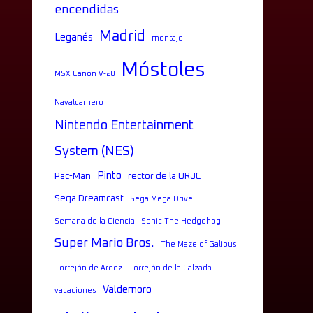
encendidas
Madrid
Leganés
montaje
Móstoles
MSX Canon V-20
Navalcarnero
Nintendo Entertainment
System (NES)
Pinto
Pac-Man
rector de la URJC
Sega Dreamcast
Sega Mega Drive
Semana de la Ciencia
Sonic The Hedgehog
Super Mario Bros.
The Maze of Galious
Torrejón de Ardoz
Torrejón de la Calzada
Valdemoro
vacaciones