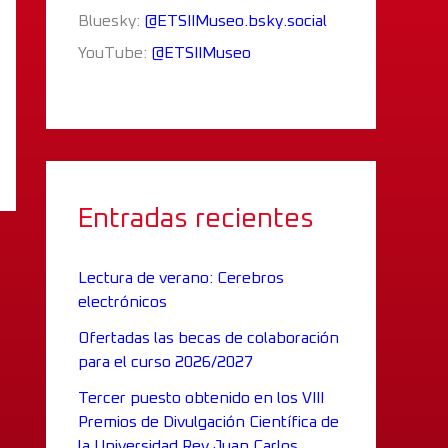
Bluesky:
@ETSIIMuseo.bsky.social
YouTube:
@ETSIIMuseo
Entradas recientes
Lectura de verano: Cerebros
electrónicos
Ofertadas las becas de colaboración
para el curso 2026/2027
Tercer puesto obtenido en los VIII
Premios de Divulgación Científica de
la Universidad Rey Juan Carlos