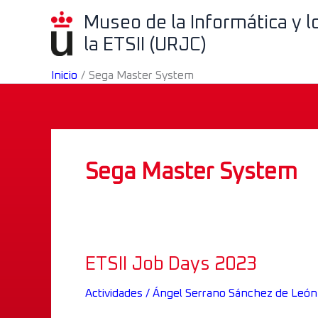
Ir
Museo de la Informática y 
al
la ETSII (URJC)
contenido
Inicio
Sega Master System
Sega Master System
ETSII Job Days 2023
ETSII
Job
Actividades
/
Ángel Serrano Sánchez de León
Days
2023