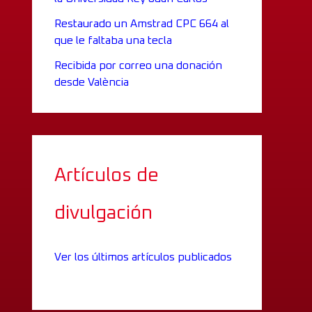
Restaurado un Amstrad CPC 664 al
que le faltaba una tecla
Recibida por correo una donación
desde València
Artículos de
divulgación
Ver los últimos artículos publicados