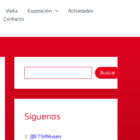
B
Visita
Exposición
Actividades
u
Contacto
s
c
a
r
Buscar
Síguenos
X:
@ETSIIMuseo